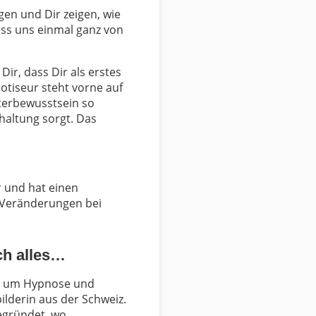
igen und Dir zeigen, wie
ss uns einmal ganz von
Dir, dass Dir als erstes
tiseur steht vorne auf
nterbewusstsein so
rhaltung sorgt. Das
r und hat einen
r Veränderungen bei
ch alles…
 es um Hypnose und
lderin aus der Schweiz.
gegründet, wo