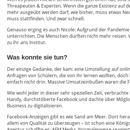
Threapeuten & Experten. Wenn die ganze Existenz auf de
mehr ausgeübt werden darf, wie bisher, muss etwas Ne
muss stattfinden. Und zwar schnell.
Genauso erging es auch Nicole: Aufgrund der Pandemie d
unterrichten. Die Menschen durften nicht mehr reisen.
zu ihr ans Institut.
Was konnte sie tun?
Der einzige Gedanke, der kam: eine Umstellung auf online
Anfragen von Schülern, die von ihr lernen wollten, doch 
einfach nicht drin. Massive Umsatzeinbußen waren die F
Wie wohl jeder in dieser sehr speziellen Zeit, verbrachte
Handy, durchstöberte Facebook und dachte über Möglic
Business zu digitalisieren.
Facebook-Anzeigen gibt es wie Sand am Meer. Dort her
allem von Qualität zu überzeugen – ist schon eine Königs
Agentur schaffte es: AFM Media. Normalerweise reagiert 