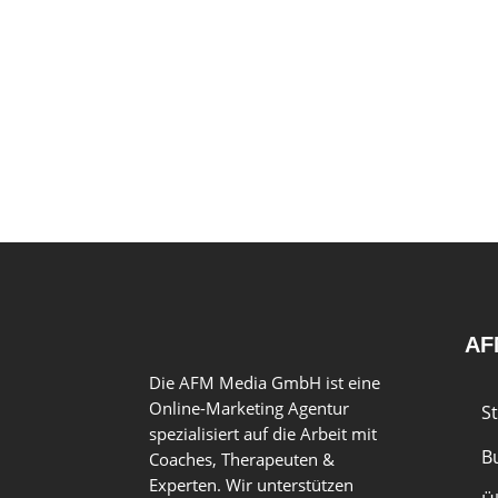
AF
Die AFM Media GmbH ist eine
Online-Marketing Agentur
St
spezialisiert auf die Arbeit mit
B
Coaches, Therapeuten &
Experten. Wir unterstützen