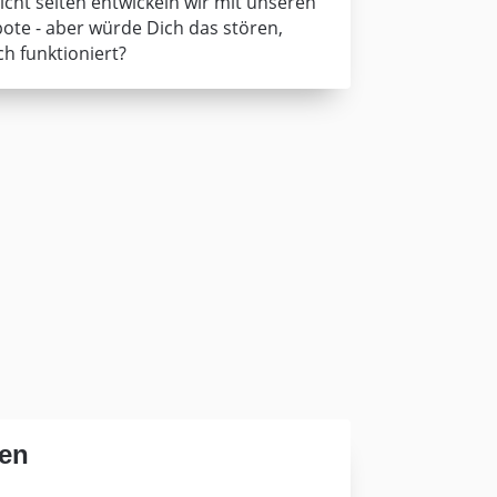
icht selten entwickeln wir mit unseren
te - aber würde Dich das stören,
h funktioniert?
en