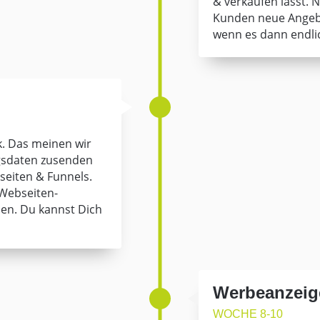
& verkaufen lässt. N
Kunden neue Angebo
wenn es dann endlic
. Das meinen wir
ngsdaten zusenden
bseiten & Funnels.
„Webseiten-
den. Du kannst Dich
Werbeanzeig
WOCHE 8-10