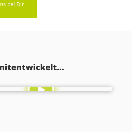
ns bei Dir
 mitentwickelt…