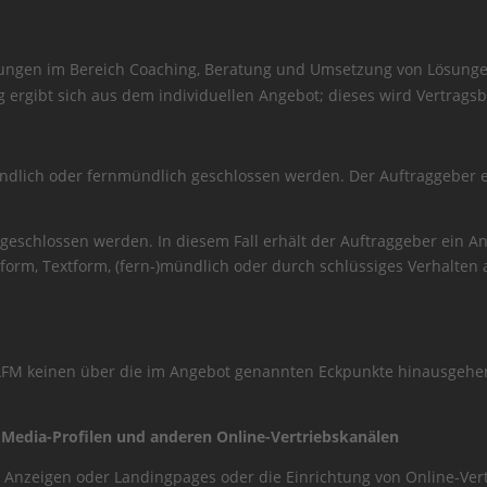
stungen im Bereich Coaching, Beratung und Umsetzung von Lösunge
ergibt sich aus dem individuellen Angebot; dieses wird Vertragsb
ündlich oder fernmündlich geschlossen werden. Der Auftraggeber 
h geschlossen werden. In diesem Fall erhält der Auftraggeber ein An
tform, Textform, (fern-)mündlich oder durch schlüssiges Verhalte
t AFM keinen über die im Angebot genannten Eckpunkte hinausgehen
l-Media-Profilen und anderen Online-Vertriebskanälen
n Anzeigen oder Landingpages oder die Einrichtung von Online-Ver