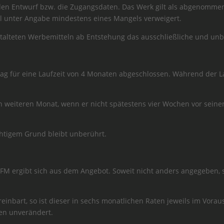
den Entwurf bzw. die Zugangsdaten. Das Werk gilt als abgenommen
l unter Angabe mindestens eines Mangels verweigert.
talteten Werbemitteln ab Entstehung das ausschließliche und unb
rtrag für eine Laufzeit von 4 Monaten abgeschlossen. Während der L
en weiteren Monat, wenn er nicht spätestens vier Wochen vor seinem
chtigem Grund bleibt unberührt.
n AFM ergibt sich aus dem Angebot. Soweit nicht anders angegeben, 
vereinbart, so ist dieser in sechs monatlichen Raten jeweils im Vorau
ten unverändert.