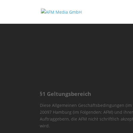
§1 Geltungsbereich
Diese Allgemeinen Geschäftsbedingungen (im 
20097 Hamburg (im Folgenden: AFM) und ihren
Auftraggebern, die AFM nicht schriftlich akzep
wird.