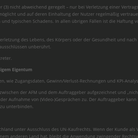
ter (3) nicht abweichend geregelt – nur bei Verletzung einer Vertr
öglicht und auf deren Einhaltung der Nutzer regelmäßig vertrauen
und typischen Schadens. In allen übrigen Fällen ist die Haftung v
Verletzung des Lebens, des Körpers oder der Gesundheit und nach
ausschlüssen unberührt.
treter.
stigem Eigentum
ten, wie Zugangsdaten, Gewinn/Verlust-Rechnungen und KPI-Analys
 zwischen der AFM und dem Auftraggeber aufgezeichnet und „nicht 
 der Aufnahme von (Video-)Gesprächen zu. Der Auftraggeber kann 
 zu unterbinden.
tschland unter Ausschluss des UN-Kaufrechts. Wenn der Kunde als
inem anderen Land hat, bleibt die Anwendung zwingender Rechtsvo