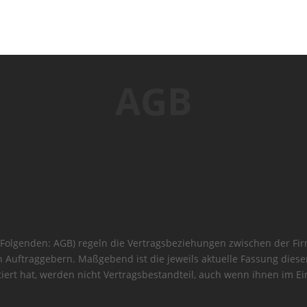
AGB
Folgenden: AGB) regeln die Vertragsbeziehungen zwischen der Fi
 Auftraggebern. Maßgebend ist die jeweils aktuelle Fassung die
tiert hat, werden nicht Vertragsbestandteil, auch wenn ihnen im Ei