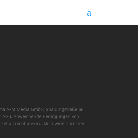
rma AFM Media GmbH, Spaldingstraße 68,
ser AGB. Abweichende Bedingungen von
nzelfall nicht ausdrücklich widersprochen