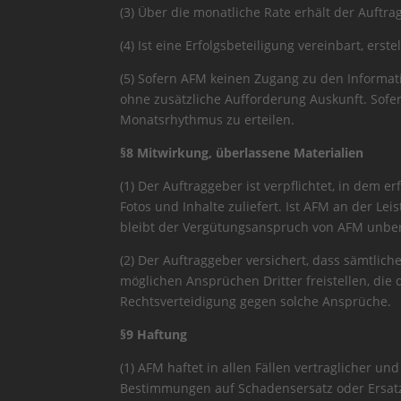
(3) Über die monatliche Rate erhält der Auftr
(4) Ist eine Erfolgsbeteiligung vereinbart, ers
(5) Sofern AFM keinen Zugang zu den Informatio
ohne zusätzliche Aufforderung Auskunft. Sofe
Monatsrhythmus zu erteilen.
§8 Mitwirkung, überlassene Materialien
(1) Der Auftraggeber ist verpflichtet, in dem
Fotos und Inhalte zuliefert. Ist AFM an der Le
bleibt der Vergütungsanspruch von AFM unber
(2) Der Auftraggeber versichert, dass sämtlich
möglichen Ansprüchen Dritter freistellen, die
Rechtsverteidigung gegen solche Ansprüche.
§9 Haftung
(1) AFM haftet in allen Fällen vertraglicher u
Bestimmungen auf Schadensersatz oder Ersat