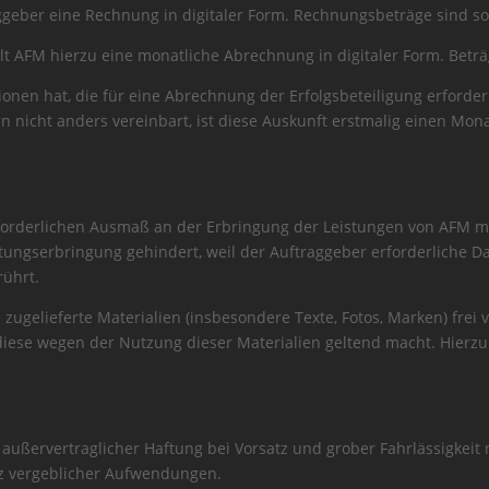
aggeber eine Rechnung in digitaler Form. Rechnungsbeträge sind so
tellt AFM hierzu eine monatliche Abrechnung in digitaler Form. Beträ
nen hat, die für eine Abrechnung der Erfolgsbeteiligung erforderl
rn nicht anders vereinbart, ist diese Auskunft erstmalig einen Mo
 erforderlichen Ausmaß an der Erbringung der Leistungen von AFM 
istungserbringung gehindert, weil der Auftraggeber erforderliche Dat
ührt.
e zugelieferte Materialien (insbesondere Texte, Fotos, Marken) frei
 diese wegen der Nutzung dieser Materialien geltend macht. Hierz
nd außervertraglicher Haftung bei Vorsatz und grober Fahrlässigke
z vergeblicher Aufwendungen.